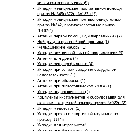
кишечном кровотечении (9)
Укладки медицинские паллиативной помощи
приказ № 345н/372н, №187н (2)
Укладки медицинские противопедикулезные
приказ №342, противочесоточные приказ
№162(4)
Аптечки первой помощи (универсальные) (7)
Наборы для врача общей практики (1)
Фельдшерские наборы (1)
Укладки экстренной личной профилактики (3)
Аптечки для дома (7)
Укладки общепрофильные (4)
Укладки при острой сердечно-сосудистой
недостаточности (1)
Аптечки при обмороке (1)
Аптечки при гипертоническом кризе (1)
Укладки педиатрические (4)
Комплекты инструментов и оборудования для
оказания экстренной помощи приказ №923н (2)
Укладки медсестры (2)
Укладки врача по спортивной медицине по
приказу 1144н
Укладки для мероприятий
Укладки при бронхиальной астме