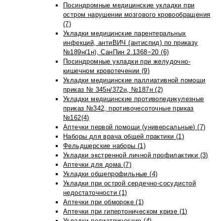
Посиндромные медицинские укладки при
остром нарушении мозгового кровообращения
(7)
Укладки медицинские парентеральных
инфекций, антиВИЧ (антиспид) по приказу
№189н(1н), СанПин 2.1368−20 (6)
Посиндромные укладки при желудочно-
кишечном кровотечении (9)
Укладки медицинские паллиативной помощи
приказ № 345н/372н, №187н (2)
Укладки медицинские противопедикулезные
приказ №342, противочесоточные приказ
№162(4)
Аптечки первой помощи (универсальные) (7)
Наборы для врача общей практики (1)
Фельдшерские наборы (1)
Укладки экстренной личной профилактики (3)
Аптечки для дома (7)
Укладки общепрофильные (4)
Укладки при острой сердечно-сосудистой
недостаточности (1)
Аптечки при обмороке (1)
Аптечки при гипертоническом кризе (1)
Укладки педиатрические (4)