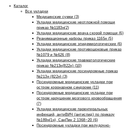
Каталог
Все укладки
Медицинские сумки (3)
Укладки медицинские неотложной помощи
приказ №1183н(2)
Укладки медицинские врача скорой помощи (6)
Реанимационные наборы приказ 1165н (5)
Укладки медицинские эпидемиологические (6)
Укладки медицинские противошоковые приказ
№1079 и №626 (8)
Укладки медицинские травматологические
приказ №213н(822н) (10)
Укладки медицинские посиндромные приказ
№213н (822н) (3)
Посиндромные медицинские укладки при
остром коронарном синдроме (11)
Посиндромные медицинские укладки при
остром нарушении мозгового кровообращения
(7)
Укладки медицинские парентеральных
инфекций, антиВИЧ (антиспид) по приказу
№189н(1н), СанПин 2.1368−20 (6)
Посиндромные укладки при желудочно-