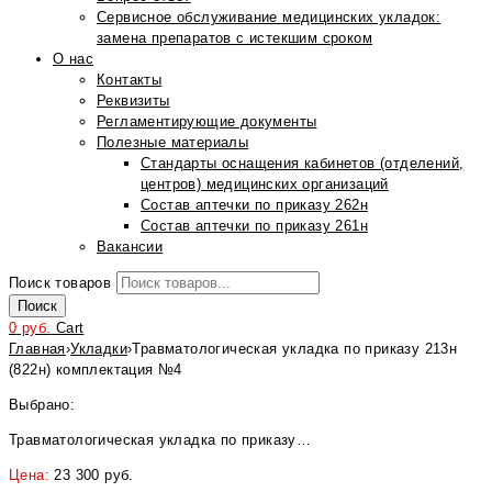
Сервисное обслуживание медицинских укладок:
замена препаратов с истекшим сроком
О нас
Контакты
Реквизиты
Регламентирующие документы
Полезные материалы
Стандарты оснащения кабинетов (отделений,
центров) медицинских организаций
Состав аптечки по приказу 262н
Состав аптечки по приказу 261н
Вакансии
Поиск товаров
Поиск
0
руб.
Cart
Главная
›
Укладки
›
Травматологическая укладка по приказу 213н
(822н) комплектация №4
Выбрано:
Травматологическая укладка по приказу…
Цена:
23 300
руб.