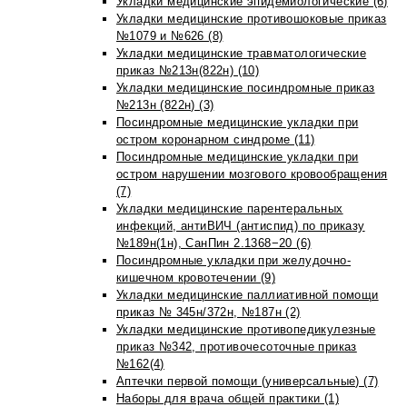
Укладки медицинские эпидемиологические (6)
Укладки медицинские противошоковые приказ
№1079 и №626 (8)
Укладки медицинские травматологические
приказ №213н(822н) (10)
Укладки медицинские посиндромные приказ
№213н (822н) (3)
Посиндромные медицинские укладки при
остром коронарном синдроме (11)
Посиндромные медицинские укладки при
остром нарушении мозгового кровообращения
(7)
Укладки медицинские парентеральных
инфекций, антиВИЧ (антиспид) по приказу
№189н(1н), СанПин 2.1368−20 (6)
Посиндромные укладки при желудочно-
кишечном кровотечении (9)
Укладки медицинские паллиативной помощи
приказ № 345н/372н, №187н (2)
Укладки медицинские противопедикулезные
приказ №342, противочесоточные приказ
№162(4)
Аптечки первой помощи (универсальные) (7)
Наборы для врача общей практики (1)