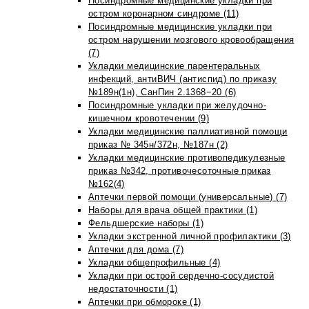
Посиндромные медицинские укладки при
остром коронарном синдроме (11)
Посиндромные медицинские укладки при
остром нарушении мозгового кровообращения
(7)
Укладки медицинские парентеральных
инфекций, антиВИЧ (антиспид) по приказу
№189н(1н), СанПин 2.1368−20 (6)
Посиндромные укладки при желудочно-
кишечном кровотечении (9)
Укладки медицинские паллиативной помощи
приказ № 345н/372н, №187н (2)
Укладки медицинские противопедикулезные
приказ №342, противочесоточные приказ
№162(4)
Аптечки первой помощи (универсальные) (7)
Наборы для врача общей практики (1)
Фельдшерские наборы (1)
Укладки экстренной личной профилактики (3)
Аптечки для дома (7)
Укладки общепрофильные (4)
Укладки при острой сердечно-сосудистой
недостаточности (1)
Аптечки при обмороке (1)