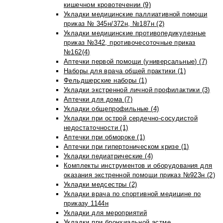
кишечном кровотечении (9)
Укладки медицинские паллиативной помощи
приказ № 345н/372н, №187н (2)
Укладки медицинские противопедикулезные
приказ №342, противочесоточные приказ
№162(4)
Аптечки первой помощи (универсальные) (7)
Наборы для врача общей практики (1)
Фельдшерские наборы (1)
Укладки экстренной личной профилактики (3)
Аптечки для дома (7)
Укладки общепрофильные (4)
Укладки при острой сердечно-сосудистой
недостаточности (1)
Аптечки при обмороке (1)
Аптечки при гипертоническом кризе (1)
Укладки педиатрические (4)
Комплекты инструментов и оборудования для
оказания экстренной помощи приказ №923н (2)
Укладки медсестры (2)
Укладки врача по спортивной медицине по
приказу 1144н
Укладки для мероприятий
Укладки при бронхиальной астме