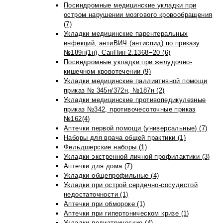
Посиндромные медицинские укладки при
остром нарушении мозгового кровообращения
(7)
Укладки медицинские парентеральных
инфекций, антиВИЧ (антиспид) по приказу
№189н(1н), СанПин 2.1368−20 (6)
Посиндромные укладки при желудочно-
кишечном кровотечении (9)
Укладки медицинские паллиативной помощи
приказ № 345н/372н, №187н (2)
Укладки медицинские противопедикулезные
приказ №342, противочесоточные приказ
№162(4)
Аптечки первой помощи (универсальные) (7)
Наборы для врача общей практики (1)
Фельдшерские наборы (1)
Укладки экстренной личной профилактики (3)
Аптечки для дома (7)
Укладки общепрофильные (4)
Укладки при острой сердечно-сосудистой
недостаточности (1)
Аптечки при обмороке (1)
Аптечки при гипертоническом кризе (1)
Укладки педиатрические (4)