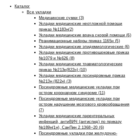
Каталог
Все укладки
Медицинские сумки (3)
Укладки медицинские неотложной помощи
приказ №1183н(2)
Укладки медицинские врача скорой помощи (6)
Реанимационные наборы приказ 1165н (5)
Укладки медицинские эпидемиологические (6)
Укладки медицинские противошоковые приказ
№1079 и №626 (8)
Укладки медицинские травматологические
приказ №213н(822н) (10)
Укладки медицинские посиндромные приказ
№213н (822н) (3)
Посиндромные медицинские укладки при
остром коронарном синдроме (11)
Посиндромные медицинские укладки при
остром нарушении мозгового кровообращения
(7)
Укладки медицинские парентеральных
инфекций, антиВИЧ (антиспид) по приказу
№189н(1н), СанПин 2.1368−20 (6)
Посиндромные укладки при желудочно-