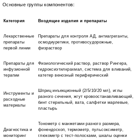
Основные группы компонентов:
Категория
Входящие изделия и препараты
Лекарственные
Препараты для контроля АД, антиагреганты,
препараты
осмодиуретики, противосудорожные,
первой линии
физраствор
Препараты для
Физиологический раствор, раствор Рингера,
инфузионной
гидроксиэтилкрахмал, система для вливаний,
терапии
катетер венозный периферический
Шприц инъекционный (2/5/10/20 мл), иглы
Инструменты и
разного сечения, жгут кровоостанавливающий,
расходные
бинт стерильный, вата, салфетки марлевые,
материалы
пластырь
Тонометр с манжетами разного размера,
Диагностика и
фонендоскоп, термометр, пульсоксиметр,
мониторинг
глюкометр с тест-полосками, шкалы оценки