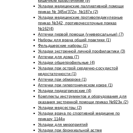
кишечном кровотечении (9)
Укладки медицинские паллиативной помощи
приказ № 345н/372н, №187н (2)
Укладки медицинские противопедикулезные
приказ №342, противочесоточные приказ
№162(4)
Аптечки первой помощи (универсальные) (7)
Наборы для врача общей практики (1)
Фельдшерские наборы (1)
Укладки экстренной личной профилактики (3)
Аптечки для дома (7)
Укладки общепрофильные (4)
Укладки при острой сердечно-сосудистой
недостаточности (1)
Аптечки при обмороке (1)
Аптечки при гипертоническом кризе (1)
Укладки педиатрические (4)
Комплекты инструментов и оборудования для
оказания экстренной помощи приказ №923н (2)
Укладки медсестры (2)
Укладки врача по спортивной медицине по
приказу 1144н
Укладки для мероприятий
Укладки при бронхиальной астме