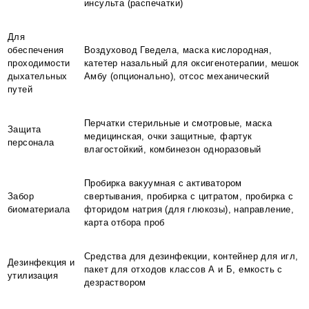
инсульта (распечатки)
Для
обеспечения
Воздуховод Гведела, маска кислородная,
проходимости
катетер назальный для оксигенотерапии, мешок
дыхательных
Амбу (опционально), отсос механический
путей
Перчатки стерильные и смотровые, маска
Защита
медицинская, очки защитные, фартук
персонала
влагостойкий, комбинезон одноразовый
Пробирка вакуумная с активатором
Забор
свертывания, пробирка с цитратом, пробирка с
биоматериала
фторидом натрия (для глюкозы), направление,
карта отбора проб
Средства для дезинфекции, контейнер для игл,
Дезинфекция и
пакет для отходов классов А и Б, емкость с
утилизация
дезраствором