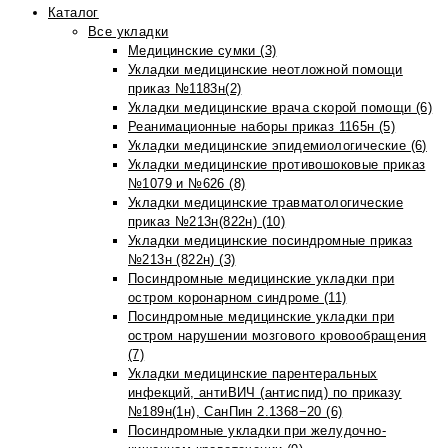
Каталог
Все укладки
Медицинские сумки (3)
Укладки медицинские неотложной помощи
приказ №1183н(2)
Укладки медицинские врача скорой помощи (6)
Реанимационные наборы приказ 1165н (5)
Укладки медицинские эпидемиологические (6)
Укладки медицинские противошоковые приказ
№1079 и №626 (8)
Укладки медицинские травматологические
приказ №213н(822н) (10)
Укладки медицинские посиндромные приказ
№213н (822н) (3)
Посиндромные медицинские укладки при
остром коронарном синдроме (11)
Посиндромные медицинские укладки при
остром нарушении мозгового кровообращения
(7)
Укладки медицинские парентеральных
инфекций, антиВИЧ (антиспид) по приказу
№189н(1н), СанПин 2.1368−20 (6)
Посиндромные укладки при желудочно-