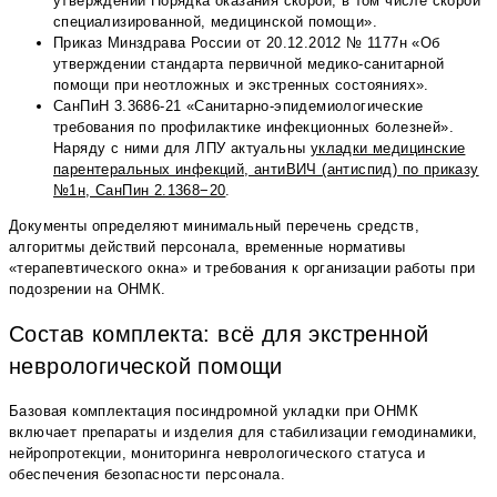
утверждении Порядка оказания скорой, в том числе скорой
специализированной, медицинской помощи».
Приказ Минздрава России от 20.12.2012 № 1177н «Об
утверждении стандарта первичной медико-санитарной
помощи при неотложных и экстренных состояниях».
СанПиН 3.3686-21 «Санитарно-эпидемиологические
требования по профилактике инфекционных болезней».
Наряду с ними для ЛПУ актуальны
укладки медицинские
парентеральных инфекций, антиВИЧ (антиспид) по приказу
№1н, СанПин 2.1368−20
.
Документы определяют минимальный перечень средств,
алгоритмы действий персонала, временные нормативы
«терапевтического окна» и требования к организации работы при
подозрении на ОНМК.
Состав комплекта: всё для экстренной
неврологической помощи
Базовая комплектация посиндромной укладки при ОНМК
включает препараты и изделия для стабилизации гемодинамики,
нейропротекции, мониторинга неврологического статуса и
обеспечения безопасности персонала.