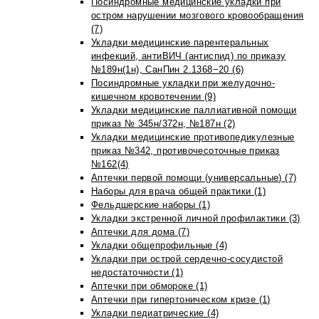
Посиндромные медицинские укладки при
остром нарушении мозгового кровообращения
(7)
Укладки медицинские парентеральных
инфекций, антиВИЧ (антиспид) по приказу
№189н(1н), СанПин 2.1368−20 (6)
Посиндромные укладки при желудочно-
кишечном кровотечении (9)
Укладки медицинские паллиативной помощи
приказ № 345н/372н, №187н (2)
Укладки медицинские противопедикулезные
приказ №342, противочесоточные приказ
№162(4)
Аптечки первой помощи (универсальные) (7)
Наборы для врача общей практики (1)
Фельдшерские наборы (1)
Укладки экстренной личной профилактики (3)
Аптечки для дома (7)
Укладки общепрофильные (4)
Укладки при острой сердечно-сосудистой
недостаточности (1)
Аптечки при обмороке (1)
Аптечки при гипертоническом кризе (1)
Укладки педиатрические (4)