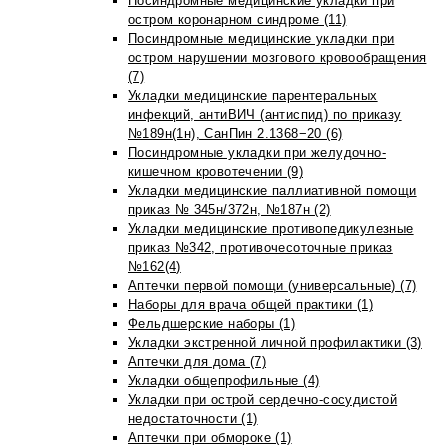
Посиндромные медицинские укладки при
остром коронарном синдроме (11)
Посиндромные медицинские укладки при
остром нарушении мозгового кровообращения
(7)
Укладки медицинские парентеральных
инфекций, антиВИЧ (антиспид) по приказу
№189н(1н), СанПин 2.1368−20 (6)
Посиндромные укладки при желудочно-
кишечном кровотечении (9)
Укладки медицинские паллиативной помощи
приказ № 345н/372н, №187н (2)
Укладки медицинские противопедикулезные
приказ №342, противочесоточные приказ
№162(4)
Аптечки первой помощи (универсальные) (7)
Наборы для врача общей практики (1)
Фельдшерские наборы (1)
Укладки экстренной личной профилактики (3)
Аптечки для дома (7)
Укладки общепрофильные (4)
Укладки при острой сердечно-сосудистой
недостаточности (1)
Аптечки при обмороке (1)