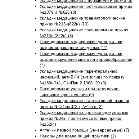
Укладки медицинские эпидемиологические (6)
Укладки медицинские противошоковые приказ
№1079 и №626 (8)
Укладки медицинские травматологические
приказ №213н(822н) (10)
Укладки медицинские посиндромные приказ
№213н (822н) (3)
Посиндромные медицинские укладки при
остром коронарном синдроме (11)
Посиндромные медицинские укладки при
остром нарушении мозгового кровообращения
(7)
Укладки медицинские парентеральных
инфекций, антиВИЧ (антиспид) по приказу
№189н(1н), СанПин 2.1368−20 (6)
Посиндромные укладки при желудочно-
кишечном кровотечении (9)
Укладки медицинские паллиативной помощи
приказ № 345н/372н, №187н (2)
Укладки медицинские противопедикулезные
приказ №342, противочесоточные приказ
№162(4)
Аптечки первой помощи (универсальные) (7)
Наборы для врача общей практики (1)