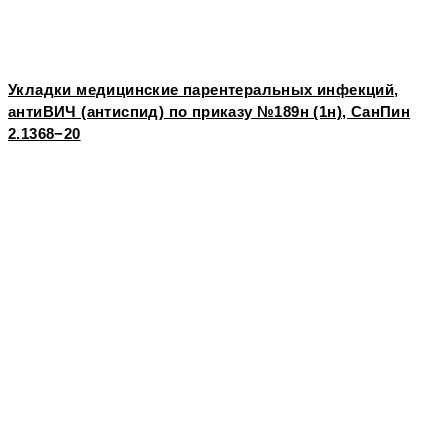
Укладки медицинские парентеральных инфекций,
антиВИЧ (антиспид) по приказу №189н (1н), СанПин
2.1368−20