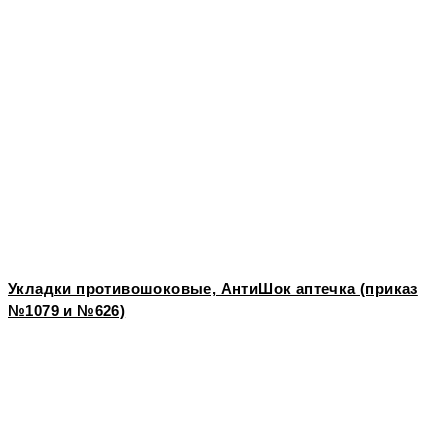
Укладки противошоковые, АнтиШок аптечка (приказ
№1079 и №626)