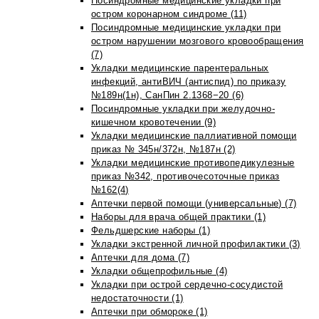
Посиндромные медицинские укладки при
остром коронарном синдроме (11)
Посиндромные медицинские укладки при
остром нарушении мозгового кровообращения
(7)
Укладки медицинские парентеральных
инфекций, антиВИЧ (антиспид) по приказу
№189н(1н), СанПин 2.1368−20 (6)
Посиндромные укладки при желудочно-
кишечном кровотечении (9)
Укладки медицинские паллиативной помощи
приказ № 345н/372н, №187н (2)
Укладки медицинские противопедикулезные
приказ №342, противочесоточные приказ
№162(4)
Аптечки первой помощи (универсальные) (7)
Наборы для врача общей практики (1)
Фельдшерские наборы (1)
Укладки экстренной личной профилактики (3)
Аптечки для дома (7)
Укладки общепрофильные (4)
Укладки при острой сердечно-сосудистой
недостаточности (1)
Аптечки при обмороке (1)