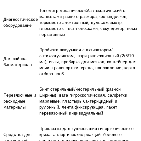
Тонометр механический/автоматический с
манжетами разного размера, фонендоскоп,
Диагностическое
термометр электронный, пульсоксиметр,
оборудование
глюкометр с тест-полосками, секундомер, весы
портативные
Пробирка вакуумная с активатором/
антикоагулянтом, шприц инъекционный (2/5/10
Для забора
мл), иглы, пробирка для мазков, контейнер для
биоматериала
мочи, транспортная среда, направление, карта
отбора проб
Бинт стерильный/нестерильный (разной
Перевязочные и
ширины), вата гигроскопическая, салфетки
расходные
марлевые, пластырь бактерицидный и
материалы
рулонный, лента фиксирующая, пакет
перевязочный индивидуальный
Препараты для купирования гипертонического
Средства для
криза, аллергических реакций, болевого
неотложной
синдрома, жаропонижающие, спазмолитики