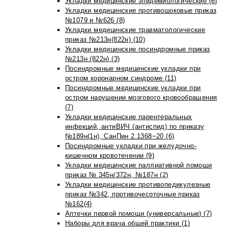
Укладки медицинские эпидемиологические (6)
Укладки медицинские противошоковые приказ
№1079 и №626 (8)
Укладки медицинские травматологические
приказ №213н(822н) (10)
Укладки медицинские посиндромные приказ
№213н (822н) (3)
Посиндромные медицинские укладки при
остром коронарном синдроме (11)
Посиндромные медицинские укладки при
остром нарушении мозгового кровообращения
(7)
Укладки медицинские парентеральных
инфекций, антиВИЧ (антиспид) по приказу
№189н(1н), СанПин 2.1368−20 (6)
Посиндромные укладки при желудочно-
кишечном кровотечении (9)
Укладки медицинские паллиативной помощи
приказ № 345н/372н, №187н (2)
Укладки медицинские противопедикулезные
приказ №342, противочесоточные приказ
№162(4)
Аптечки первой помощи (универсальные) (7)
Наборы для врача общей практики (1)