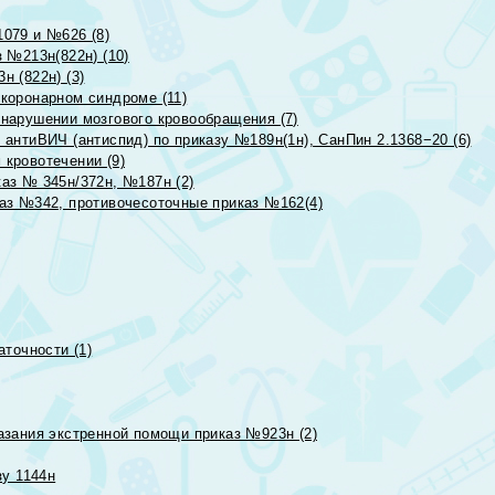
079 и №626 (8)
 №213н(822н) (10)
 (822н) (3)
коронарном синдроме (11)
нарушении мозгового кровообращения (7)
антиВИЧ (антиспид) по приказу №189н(1н), СанПин 2.1368−20 (6)
кровотечении (9)
аз № 345н/372н, №187н (2)
аз №342, противочесоточные приказ №162(4)
точности (1)
азания экстренной помощи приказ №923н (2)
зу 1144н