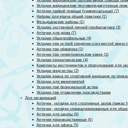
Укладки медицинские паллиативной помощи прик
Укладки медицинские противопедикулезные прик
Аптечки первой помощи (универсальные) (7)
Наборы для врача общей практики (1)
Фельдшерские наборы (1)
Укладки экстренной личной профилактики (3)
Аптечки для дома (7)
Укладки общепрофильные (4)
Укладки при острой сердечно-сосудистой недоста
Аптечки при обмороке (1)
Аптечки при гипертоническом кризе (1)
Укладки педиатрические (4)
Комплекты инструментов и оборудования для ок
Укладки медсестры (2)
Укладки врача по спортивной медицине по прика
Укладки для мероприятий
Укладки при бронхиальной астме
Укладки при отравлении дезсредствами
Для организаций
Аптечки, укладки для спортивных залов приказ 
Аптечки, укладки специализированные для общеп
Аптечки для школы (6)
Аптечки производственные (5)
Аптечки для офиса (5)