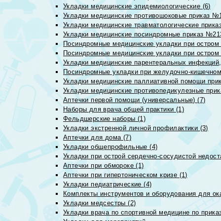
Укладки медицинские эпидемиологические (6)
Укладки медицинские противошоковые приказ №1
Укладки медицинские травматологические приказ
Укладки медицинские посиндромные приказ №213н
Посиндромные медицинские укладки при остром 
Посиндромные медицинские укладки при остром 
Укладки медицинские парентеральных инфекций, 
Посиндромные укладки при желудочно-кишечном 
Укладки медицинские паллиативной помощи прик
Укладки медицинские противопедикулезные прик
Аптечки первой помощи (универсальные) (7)
Наборы для врача общей практики (1)
Фельдшерские наборы (1)
Укладки экстренной личной профилактики (3)
Аптечки для дома (7)
Укладки общепрофильные (4)
Укладки при острой сердечно-сосудистой недоста
Аптечки при обмороке (1)
Аптечки при гипертоническом кризе (1)
Укладки педиатрические (4)
Комплекты инструментов и оборудования для ок
Укладки медсестры (2)
Укладки врача по спортивной медицине по прика