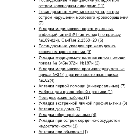
Посиндромные медицинские укладки при
остром коронарном синдроме (11)
Посиндромные медицинские укладки при
остром нарушении мозгового кровообращения
(7)
Укладки медицинские парентеральных
инфекций, антиВИЧ (антиспид) по приказу
№189н(1н), СанПин 2.1368−20 (6)
Посиндромные укладки при желудочно-
кишечном кровотечении (9)
Укладки медицинские паллиативной помощи
приказ № 345н/372н, №187н (2)
Укладки медицинские противопедикулезные
приказ №342, противочесоточные приказ
№162(4)
Аптечки первой помощи (универсальные) (7)
Наборы для врача общей практики (1)
Фельдшерские наборы (1)
Укладки экстренной личной профилактики (3)
Аптечки для дома (7)
Укладки общепрофильные (4)
Укладки при острой сердечно-сосудистой
недостаточности (1)
Аптечки при обмороке (1)