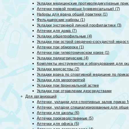
Укладки медицинские противопедикулезные прик
Аптечки первой помощи (универсальные) (7)
Наборы для врача общей практики (1)
Фельдшерские наборы (1)
Укладки экстренной личной профилактики (3)
Аптечки для дома (7)
Укладки общепрофильные (4)
Укладки при острой сердечно-сосудистой недоста
Аптечки при обмороке (1)
Аптечки при гипертоническом кризе (1)
Укладки педиатрические (4)
Комплекты инструментов и оборудования для ок
Укладки медсестры (2)
Укладки врача по спортивной медицине по прика
Укладки для мероприятий
Укладки при бронхиальной астме
Укладки при отравлении дезсредствами
Для организаций
Аптечки, укладки для спортивных залов приказ 
Аптечки, укладки специализированные для общеп
Аптечки для школы (6)
Аптечки производственные (5)
Аптечки для офиса (5)