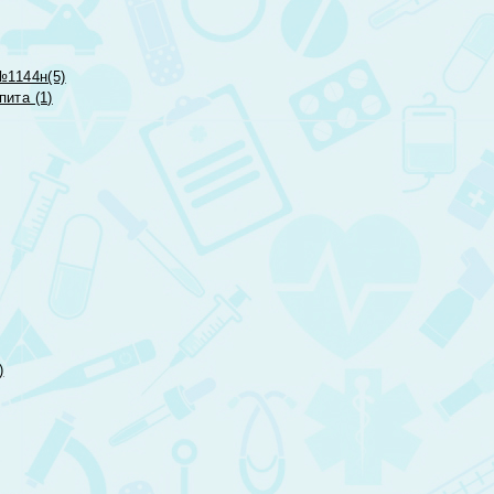
№1144н(5)
ита (1)
)