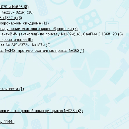
079 и №626 (8)
 №213н(822н) (10)
 (822н) (3)
коронарном синдроме (11)
нарушении мозгового кровообращения (7)
антиВИЧ (антиспид) по приказу №189н(1н), СанПин 2.1368−20 (6)
кровотечении (9)
аз № 345н/372н, №187н (2)
аз №342, противочесоточные приказ №162(4)
точности (1)
азания экстренной помощи приказ №923н (2)
зу 1144н