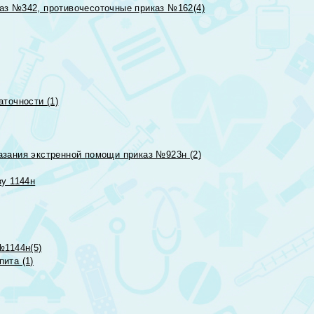
аз №342, противочесоточные приказ №162(4)
точности (1)
азания экстренной помощи приказ №923н (2)
зу 1144н
№1144н(5)
ита (1)