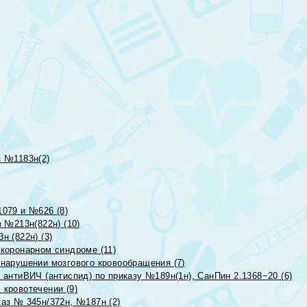
 №1183н(2)
079 и №626 (8)
 №213н(822н) (10)
 (822н) (3)
коронарном синдроме (11)
нарушении мозгового кровообращения (7)
антиВИЧ (антиспид) по приказу №189н(1н), СанПин 2.1368−20 (6)
кровотечении (9)
аз № 345н/372н, №187н (2)