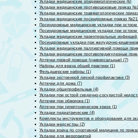
Укладки медицинские эпидемиологические (6)
Укладки медицинские противошоковые приказ №1
Укладки медицинские травматологические приказ
Укладки медицинские посиндромные приказ №213н
Посиндромные медицинские укладки при остром 
Посиндромные медицинские укладки при остром 
Укладки медицинские парентеральных инфекций, 
Посиндромные укладки при желудочно-кишечном 
Укладки медицинские паллиативной помощи прик
Укладки медицинские противопедикулезные прик
Аптечки первой помощи (универсальные) (7)
Наборы для врача общей практики (1)
Фельдшерские наборы (1)
Укладки экстренной личной профилактики (3)
Аптечки для дома (7)
Укладки общепрофильные (4)
Укладки при острой сердечно-сосудистой недоста
Аптечки при обмороке (1)
Аптечки при гипертоническом кризе (1)
Укладки педиатрические (4)
Комплекты инструментов и оборудования для ок
Укладки медсестры (2)
Укладки врача по спортивной медицине по прика
Укладки для мероприятий