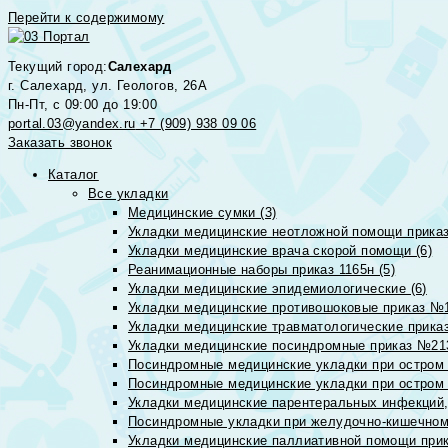
Перейти к содержимому
Текущий город:
Салехард
г. Салехард, ул. Геологов, 26А
Пн-Пт, с 09:00 до 19:00
portal.03@yandex.ru
+7 (909) 938 09 06
Заказать звонок
Каталог
Все укладки
Медицинские сумки (3)
Укладки медицинские неотложной помощи приказ
Укладки медицинские врача скорой помощи (6)
Реанимационные наборы приказ 1165н (5)
Укладки медицинские эпидемиологические (6)
Укладки медицинские противошоковые приказ №1
Укладки медицинские травматологические приказ
Укладки медицинские посиндромные приказ №213н
Посиндромные медицинские укладки при остром 
Посиндромные медицинские укладки при остром 
Укладки медицинские парентеральных инфекций, 
Посиндромные укладки при желудочно-кишечном 
Укладки медицинские паллиативной помощи прик