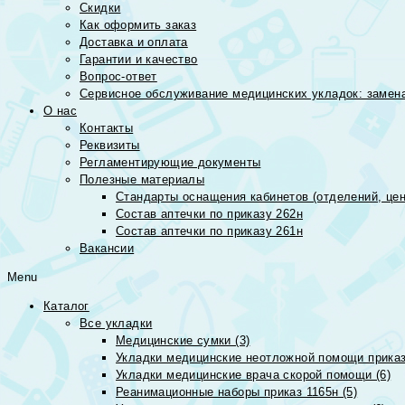
Скидки
Как оформить заказ
Доставка и оплата
Гарантии и качество
Вопрос-ответ
Сервисное обслуживание медицинских укладок: замена
О нас
Контакты
Реквизиты
Регламентирующие документы
Полезные материалы
Стандарты оснащения кабинетов (отделений, цен
Состав аптечки по приказу 262н
Состав аптечки по приказу 261н
Вакансии
Menu
Каталог
Все укладки
Медицинские сумки (3)
Укладки медицинские неотложной помощи приказ
Укладки медицинские врача скорой помощи (6)
Реанимационные наборы приказ 1165н (5)