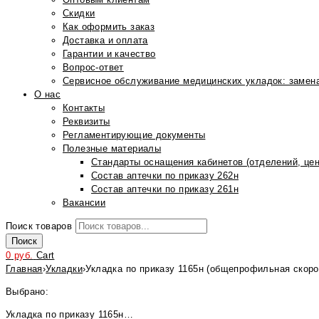
Скидки
Как оформить заказ
Доставка и оплата
Гарантии и качество
Вопрос-ответ
Сервисное обслуживание медицинских укладок: замена
О нас
Контакты
Реквизиты
Регламентирующие документы
Полезные материалы
Стандарты оснащения кабинетов (отделений, цен
Состав аптечки по приказу 262н
Состав аптечки по приказу 261н
Вакансии
Поиск товаров
Поиск
0
руб.
Cart
Главная
›
Укладки
›
Укладка по приказу 1165н (общепрофильная скор
Выбрано:
Укладка по приказу 1165н…