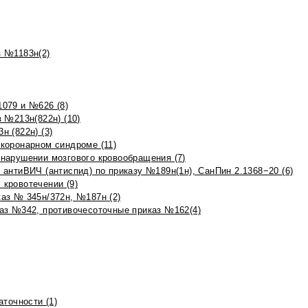
 №1183н(2)
079 и №626 (8)
 №213н(822н) (10)
 (822н) (3)
коронарном синдроме (11)
нарушении мозгового кровообращения (7)
антиВИЧ (антиспид) по приказу №189н(1н), СанПин 2.1368−20 (6)
кровотечении (9)
аз № 345н/372н, №187н (2)
аз №342, противочесоточные приказ №162(4)
точности (1)