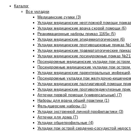
Каталог
Все укладки
Медицинские сумки (3)
Укладки медицинские неотложной помощи приказ
Укладки медицинские врача скорой помощи (6)
Реанимационные наборы приказ 1165н (5)
Укладки медицинские эпидемиологические (6)
Укладки медицинские противошоковые приказ №1
Укладки медицинские травматологические приказ
Укладки медицинские посиндромные приказ №213н
Посиндромные медицинские укладки при остром 
Посиндромные медицинские укладки при остром 
Укладки медицинские парентеральных инфекций, 
Посиндромные укладки при желудочно-кишечном 
Укладки медицинские паллиативной помощи прик
Укладки медицинские противопедикулезные прик
Аптечки первой помощи (универсальные) (7)
Наборы для врача общей практики (1)
Фельдшерские наборы (1)
Укладки экстренной личной профилактики (3)
Аптечки для дома (7)
Укладки общепрофильные (4)
Укладки при острой сердечно-сосудистой недоста