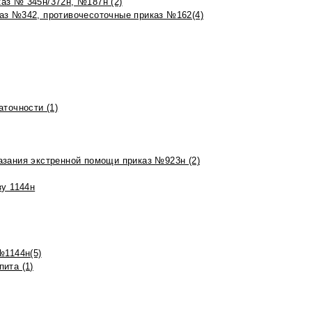
аз № 345н/372н, №187н (2)
аз №342, противочесоточные приказ №162(4)
точности (1)
азания экстренной помощи приказ №923н (2)
зу 1144н
№1144н(5)
ита (1)