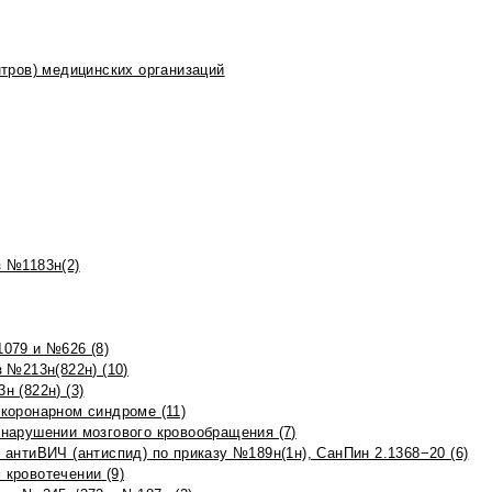
тров) медицинских организаций
 №1183н(2)
079 и №626 (8)
 №213н(822н) (10)
 (822н) (3)
коронарном синдроме (11)
нарушении мозгового кровообращения (7)
антиВИЧ (антиспид) по приказу №189н(1н), СанПин 2.1368−20 (6)
кровотечении (9)