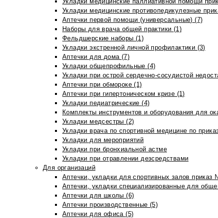
Укладки медицинские паллиативной помощи прик
Укладки медицинские противопедикулезные прик
Аптечки первой помощи (универсальные) (7)
Наборы для врача общей практики (1)
Фельдшерские наборы (1)
Укладки экстренной личной профилактики (3)
Аптечки для дома (7)
Укладки общепрофильные (4)
Укладки при острой сердечно-сосудистой недоста
Аптечки при обмороке (1)
Аптечки при гипертоническом кризе (1)
Укладки педиатрические (4)
Комплекты инструментов и оборудования для ок
Укладки медсестры (2)
Укладки врача по спортивной медицине по прика
Укладки для мероприятий
Укладки при бронхиальной астме
Укладки при отравлении дезсредствами
Для организаций
Аптечки, укладки для спортивных залов приказ 
Аптечки, укладки специализированные для общеп
Аптечки для школы (6)
Аптечки производственные (5)
Аптечки для офиса (5)