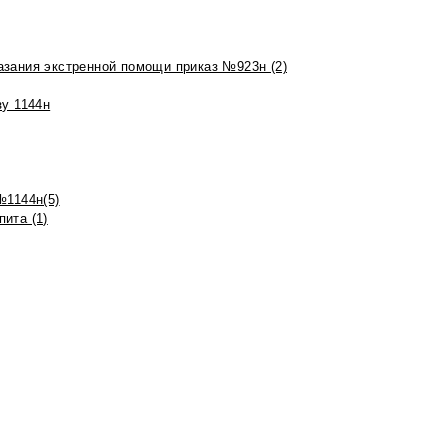
азания экстренной помощи приказ №923н (2)
зу 1144н
№1144н(5)
ита (1)