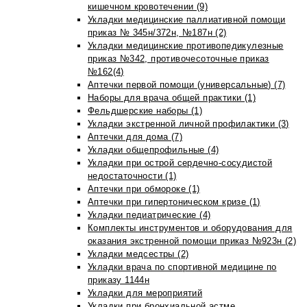
кишечном кровотечении (9)
Укладки медицинские паллиативной помощи
приказ № 345н/372н, №187н (2)
Укладки медицинские противопедикулезные
приказ №342, противочесоточные приказ
№162(4)
Аптечки первой помощи (универсальные) (7)
Наборы для врача общей практики (1)
Фельдшерские наборы (1)
Укладки экстренной личной профилактики (3)
Аптечки для дома (7)
Укладки общепрофильные (4)
Укладки при острой сердечно-сосудистой
недостаточности (1)
Аптечки при обмороке (1)
Аптечки при гипертоническом кризе (1)
Укладки педиатрические (4)
Комплекты инструментов и оборудования для
оказания экстренной помощи приказ №923н (2)
Укладки медсестры (2)
Укладки врача по спортивной медицине по
приказу 1144н
Укладки для мероприятий
Укладки при бронхиальной астме