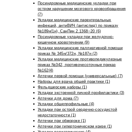
Посиндромные медицинские укладки при
остром нарушении мозгового кровообращения
(7)
Укладки медицинские парентеральных
инфекций, антиВИЧ (антиспид) по приказу
№189н(1н), СанПин 2.1368−20 (6)
Посиндромные укладки при желудочно-
кишечном кровотечении (9)
Укладки медицинские паллиативной помощи
приказ № 345н/372н, №187н (2)
Укладки медицинские противопедикулезные
приказ №342, противочесоточные приказ
№162(4)
Аптечки первой помощи (универсальные) (7)
Наборы для врача общей практики (1)
Фельдшерские наборы (1)
Укладки экстренной личной профилактики (3)
Аптечки для дома (7)
Укладки общепрофильные (4)
Укладки при острой сердечно-сосудистой
недостаточности (1)
Аптечки при обмороке (1)
Аптечки при гипертоническом кризе (1)
Укладки педиатрические (4)