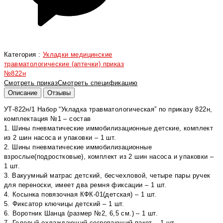
Категория :
Укладки медицинские
травматологические (аптечки) приказ
№822н
Смотреть приказ
Смотреть спецификацию
Описание
Отзывы
УТ-822н/1 Набор “Укладка травматологическая” по приказу 822н,
комплектация №1 – состав
1. Шины пневматические иммобилизационные детские, комплект
из 2 шин насоса и упаковки – 1 шт.
2. Шины пневматические иммобилизационные
взрослые(подростковые), комплект из 2 шин насоса и упаковки –
1 шт.
3. Вакуумный матрас детский, бесчехловой, четыре пары ручек
для переноски, имеет два ремня фиксации – 1 шт.
4.⁠ ⁠Косынка повязочная КФК-01(детская) – 1 шт.
5.⁠ ⁠Фиксатор ключицы детский – 1 шт.
6.⁠ ⁠Воротник Шанца (размер №2, 6,5 см.) – 1 шт.
7.⁠ ⁠Гелевый охлаждающий-согревающий пакет – 1 шт.