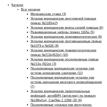
Каталог
Все укладки
Медицинские сумки (3)
Укладки медицинские неотложной помощи
приказ №1183н(2)
Укладки медицинские врача скорой помощи (6)
Реанимационные наборы приказ 1165н (5)
Укладки медицинские эпидемиологические (6)
Укладки медицинские противошоковые приказ
№1079 и №626 (8)
Укладки медицинские травматологические
приказ №213н(822н) (10)
Укладки медицинские посиндромные приказ
№213н (822н) (3)
Посиндромные медицинские укладки при
остром коронарном синдроме (11)
Посиндромные медицинские укладки при
остром нарушении мозгового кровообращения
(7)
Укладки медицинские парентеральных
инфекций, антиВИЧ (антиспид) по приказу
№189н(1н), СанПин 2.1368−20 (6)
Посиндромные укладки при желудочно-