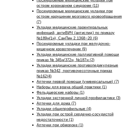
Посиндромные медицинские укладки при
остром коронарном синдроме (11)
Посиндромные медицинские укладки при
остром нарушении мозгового кровообращения
(7)
Укладки медицинские парентеральных
инфекций, антиВИЧ (антиспид) по приказу
№189н(1н), СанПин 2.1368−20 (6)
Посиндромные укладки при желудочно-
кишечном кровотечении (9)
Укладки медицинские паллиативной помощи
приказ № 345н/372н, №187н (2)
Укладки медицинские противопедикулезные
приказ №342, противочесоточные приказ
№162(4)
Аптечки первой помощи (универсальные) (7)
Наборы для врача общей практики (1)
Фельдшерские наборы (1)
Укладки экстренной личной профилактики (3)
Аптечки для дома (7)
Укладки общепрофильные (4)
Укладки при острой сердечно-сосудистой
недостаточности (1)
Аптечки при обмороке (1)