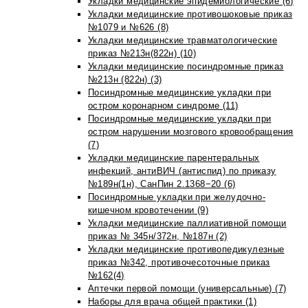
Укладки медицинские эпидемиологические (6)
Укладки медицинские противошоковые приказ
№1079 и №626 (8)
Укладки медицинские травматологические
приказ №213н(822н) (10)
Укладки медицинские посиндромные приказ
№213н (822н) (3)
Посиндромные медицинские укладки при
остром коронарном синдроме (11)
Посиндромные медицинские укладки при
остром нарушении мозгового кровообращения
(7)
Укладки медицинские парентеральных
инфекций, антиВИЧ (антиспид) по приказу
№189н(1н), СанПин 2.1368−20 (6)
Посиндромные укладки при желудочно-
кишечном кровотечении (9)
Укладки медицинские паллиативной помощи
приказ № 345н/372н, №187н (2)
Укладки медицинские противопедикулезные
приказ №342, противочесоточные приказ
№162(4)
Аптечки первой помощи (универсальные) (7)
Наборы для врача общей практики (1)