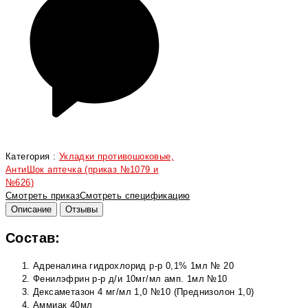
Категория :
Укладки противошоковые,
АнтиШок аптечка (приказ №1079 и
№626)
Смотреть приказ
Смотреть спецификацию
Описание
Отзывы
Состав:
Адреналина гидрохлорид р-р 0,1% 1мл № 20
Фенилэфрин р-р д/и 10мг/мл амп. 1мл №10
Дексаметазон 4 мг/мл 1,0 №10 (Преднизолон 1,0)
Аммиак 40мл