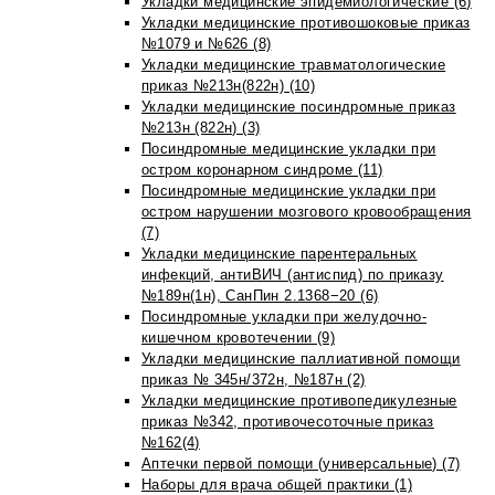
Укладки медицинские эпидемиологические (6)
Укладки медицинские противошоковые приказ
№1079 и №626 (8)
Укладки медицинские травматологические
приказ №213н(822н) (10)
Укладки медицинские посиндромные приказ
№213н (822н) (3)
Посиндромные медицинские укладки при
остром коронарном синдроме (11)
Посиндромные медицинские укладки при
остром нарушении мозгового кровообращения
(7)
Укладки медицинские парентеральных
инфекций, антиВИЧ (антиспид) по приказу
№189н(1н), СанПин 2.1368−20 (6)
Посиндромные укладки при желудочно-
кишечном кровотечении (9)
Укладки медицинские паллиативной помощи
приказ № 345н/372н, №187н (2)
Укладки медицинские противопедикулезные
приказ №342, противочесоточные приказ
№162(4)
Аптечки первой помощи (универсальные) (7)
Наборы для врача общей практики (1)