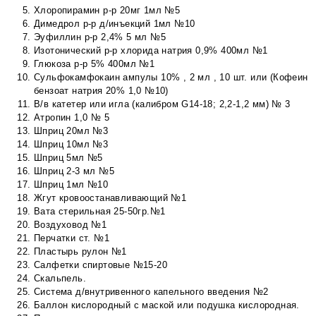
Хлоропирамин р-р 20мг 1мл №5
Димедрол р-р д/инъекций 1мл №10
Эуфиллин р-р 2,4% 5 мл №5
Изотонический р-р хлорида натрия 0,9% 400мл №1
Глюкоза р-р 5% 400мл №1
Сульфокамфокаин ампулы 10% , 2 мл , 10 шт. или (Кофеин
бензоат натрия 20% 1,0 №10)
В/в катетер или игла (калибром G14-18; 2,2-1,2 мм) № 3
Атропин 1,0 № 5
Шприц 20мл №3
Шприц 10мл №3
Шприц 5мл №5
Шприц 2-3 мл №5
Шприц 1мл №10
Жгут кровоостанавливающий №1
Вата стерильная 25-50гр.№1
Воздуховод №1
Перчатки ст. №1
Пластырь рулон №1
Салфетки спиртовые №15-20
Скальпель.
Система д/внутривенного капельного введения №2
Баллон кислородный с маской или подушка кислородная.