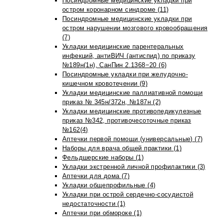
Посиндромные медицинские укладки при
остром коронарном синдроме (11)
Посиндромные медицинские укладки при
остром нарушении мозгового кровообращения
(7)
Укладки медицинские парентеральных
инфекций, антиВИЧ (антиспид) по приказу
№189н(1н), СанПин 2.1368−20 (6)
Посиндромные укладки при желудочно-
кишечном кровотечении (9)
Укладки медицинские паллиативной помощи
приказ № 345н/372н, №187н (2)
Укладки медицинские противопедикулезные
приказ №342, противочесоточные приказ
№162(4)
Аптечки первой помощи (универсальные) (7)
Наборы для врача общей практики (1)
Фельдшерские наборы (1)
Укладки экстренной личной профилактики (3)
Аптечки для дома (7)
Укладки общепрофильные (4)
Укладки при острой сердечно-сосудистой
недостаточности (1)
Аптечки при обмороке (1)